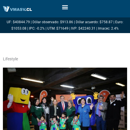
Ir
al
contenido
UF: $40844.79 | Dólar observado: $913.86 | Dólar acuerdo: $758.87 | Euro:
$1053.08 | IPC: -0.2% | UTM: $71649 | IVP: $42240.31 | Imacec: 2.4%
Lifestyle