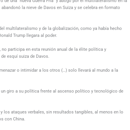
igro de una “nueva Guerra Fría” y abogó por el multilateralismo en la
 abandonó la nieve de Davos en Suiza y se celebra en formato
del multilateralismo y de la globalización, como ya había hecho
onald Trump llegara al poder.
o participa en esta reunión anual de la élite política y
 de esquí suiza de Davos.
amenazar o intimidar a los otros (…) solo llevará al mundo a la
n giro a su política frente al ascenso político y tecnológico de
y los ataques verbales, sin resultados tangibles, al menos en lo
os con China.