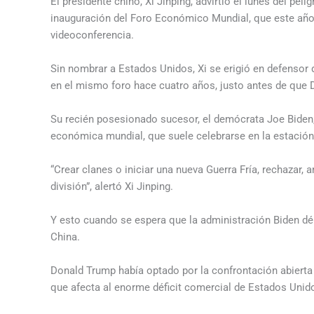
El presidente chino, Xi Jinping, advirtió el lunes del pel
inauguración del Foro Económico Mundial, que este año
videoconferencia.
Sin nombrar a Estados Unidos, Xi se erigió en defensor 
en el mismo foro hace cuatro años, justo antes de que D
Su recién posesionado sucesor, el demócrata Joe Biden, n
económica mundial, que suele celebrarse en la estación
“Crear clanes o iniciar una nueva Guerra Fría, rechazar, 
división”, alertó Xi Jinping.
Y esto cuando se espera que la administración Biden dé u
China.
Donald Trump había optado por la confrontación abierta 
que afecta al enorme déficit comercial de Estados Unid