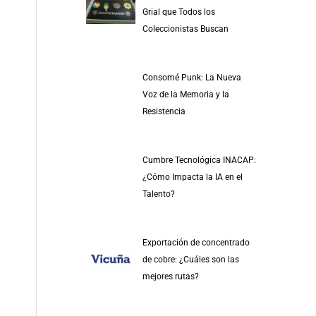
r
Grial que Todos los
p
Coleccionistas Buscan
o
r
Consomé Punk: La Nueva
:
Voz de la Memoria y la
Resistencia
Cumbre Tecnológica INACAP:
¿Cómo Impacta la IA en el
Talento?
Exportación de concentrado
de cobre: ¿Cuáles son las
mejores rutas?