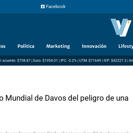
Facebook
dos
Política
Marketing
Innovación
Lifest
r acuerdo: $758.87 | Euro: $1054.01 | IPC: -0.2% | UTM: $71649 | IVP: $42227.3 | I
o Mundial de Davos del peligro de una