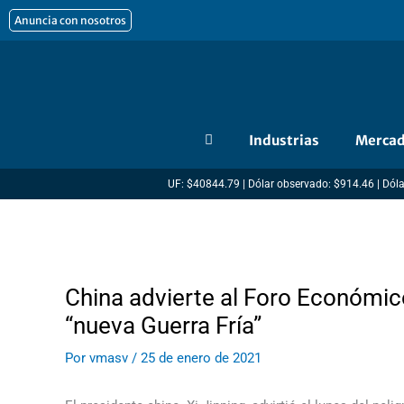
Ir
Anuncia con nosotros
al
contenido
Industrias
Merca
UF: $40844.79 | Dólar observado: $914.46 | Dóla
China advierte al Foro Económic
“nueva Guerra Fría”
Por
vmasv
/
25 de enero de 2021