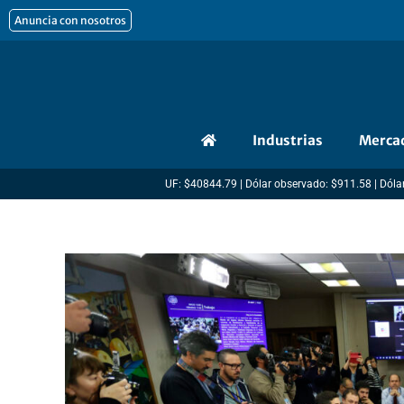
Ir
Anuncia con nosotros
al
contenido
Industrias
Merca
UF: $40844.79 | Dólar observado: $911.58 | Dólar