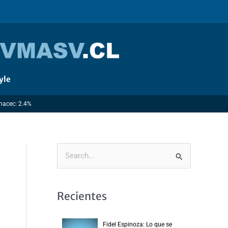
yle
Imacec: 2.4%
B
u
s
Recientes
c
a
Fidel Espinoza: Lo que se