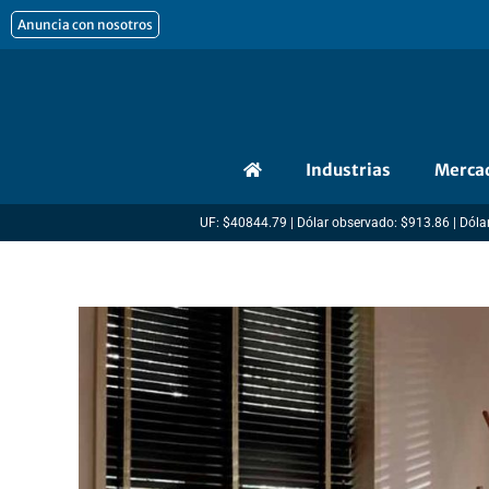
Ir
Anuncia con nosotros
al
contenido
Industrias
Merca
UF: $40844.79 | Dólar observado: $913.86 | Dólar