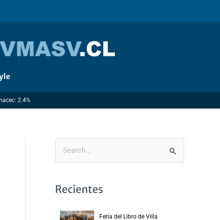
yle
Imacec: 2.4%
B
u
s
Recientes
c
a
Feria del Libro de Villa