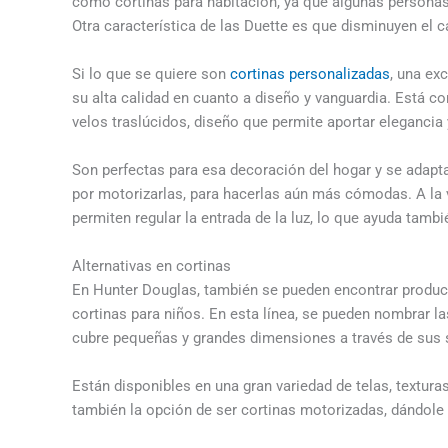
como cortinas para habitación, ya que algunas personas
Otra característica de las Duette es que disminuyen el cal
Si lo que se quiere son
cortinas personalizadas
, una ex
su alta calidad en cuanto a diseño y vanguardia. Está 
velos traslúcidos, diseño que permite aportar elegancia 
Son perfectas para esa decoración del hogar y se adapt
por motorizarlas, para hacerlas aún más cómodas. A la v
permiten regular la entrada de la luz, lo que ayuda tamb
Alternativas en cortinas
En Hunter Douglas, también se pueden encontrar produc
cortinas para niños. En esta línea, se pueden nombrar l
cubre pequeñas y grandes dimensiones a través de sus 
Están disponibles en una gran variedad de telas, textur
también la opción de ser cortinas motorizadas, dándol