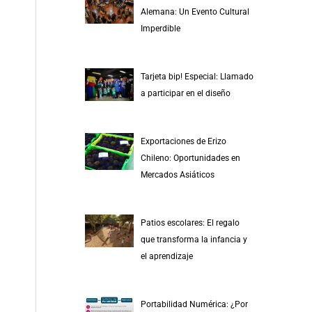
r
Alemana: Un Evento Cultural
p
Imperdible
o
r
Tarjeta bip! Especial: Llamado
:
a participar en el diseño
Exportaciones de Erizo
Chileno: Oportunidades en
Mercados Asiáticos
Patios escolares: El regalo
que transforma la infancia y
el aprendizaje
Portabilidad Numérica: ¿Por