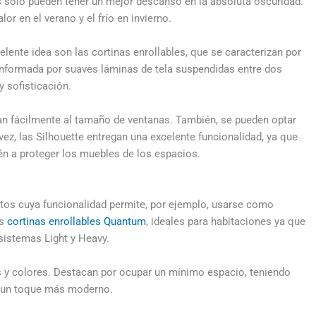
 sólo pueden tener un mejor descanso en la absoluta oscuridad.
or en el verano y el frío en invierno.
celente idea son las cortinas enrollables, que se caracterizan por
conformada por suaves láminas de tela suspendidas entre dos
y sofisticación.
an fácilmente al tamaño de ventanas. También, se pueden optar
ez, las Silhouette entregan una excelente funcionalidad, ya que
ién a proteger los muebles de los espacios.
tos cuya funcionalidad permite, por ejemplo, usarse como
as
cortinas enrollables Quantum
, ideales para habitaciones ya que
sistemas Light y Heavy.
as y colores. Destacan por ocupar un mínimo espacio, teniendo
e un toque más moderno.