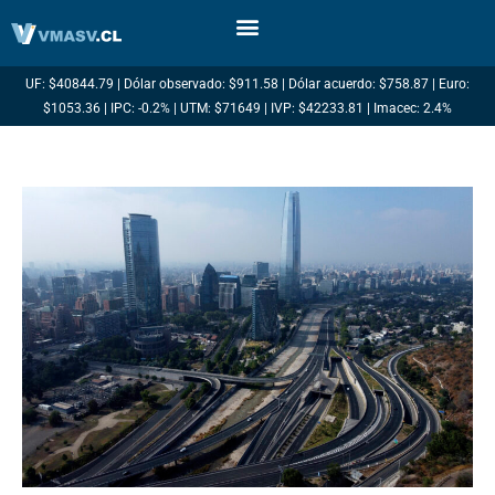
Ir
al
contenido
UF: $40844.79 | Dólar observado: $911.58 | Dólar acuerdo: $758.87 | Euro:
$1053.36 | IPC: -0.2% | UTM: $71649 | IVP: $42233.81 | Imacec: 2.4%