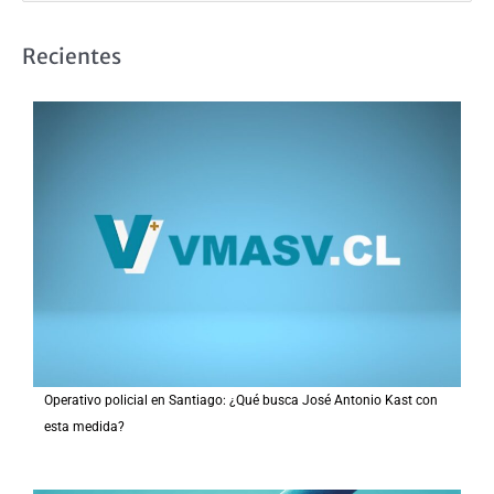
u
s
Recientes
c
a
r
p
o
r
:
Operativo policial en Santiago: ¿Qué busca José Antonio Kast con
esta medida?