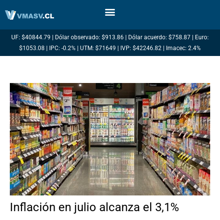
Ir
al
contenido
UF: $40844.79 | Dólar observado: $913.86 | Dólar acuerdo: $758.87 | Euro:
$1053.08 | IPC: -0.2% | UTM: $71649 | IVP: $42246.82 | Imacec: 2.4%
Inflación en julio alcanza el 3,1%