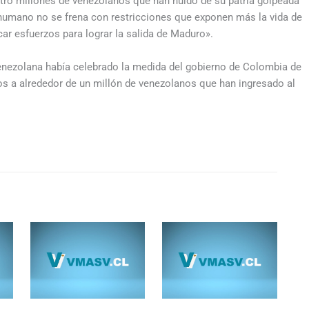
uatro millones de venezolanos que han huido de su patria golpeada
a humano no se frena con restricciones que exponen más la vida de
car esfuerzos para lograr la salida de Maduro».
venezolana había celebrado la medida del gobierno de Colombia de
os a alrededor de un millón de venezolanos que han ingresado al