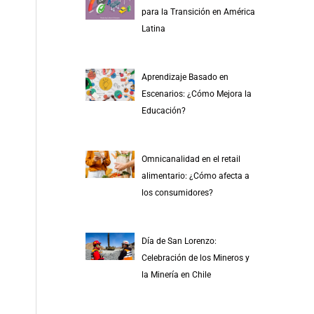
r
para la Transición en América
p
Latina
o
r
Aprendizaje Basado en
:
Escenarios: ¿Cómo Mejora la
Educación?
Omnicanalidad en el retail
alimentario: ¿Cómo afecta a
los consumidores?
Día de San Lorenzo:
Celebración de los Mineros y
la Minería en Chile