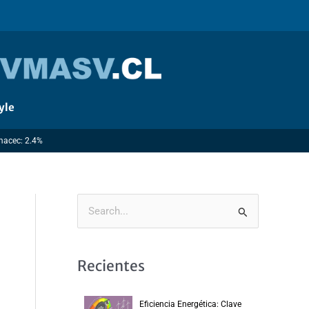
yle
Imacec: 2.4%
B
u
s
Recientes
c
a
Eficiencia Energética: Clave