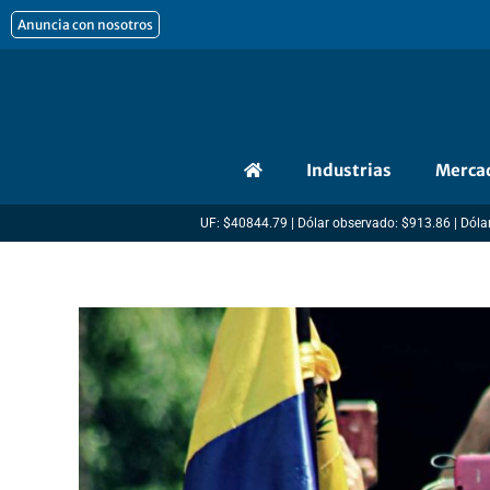
Ir
Anuncia con nosotros
al
contenido
Industrias
Merca
UF: $40844.79 | Dólar observado: $913.86 | Dólar