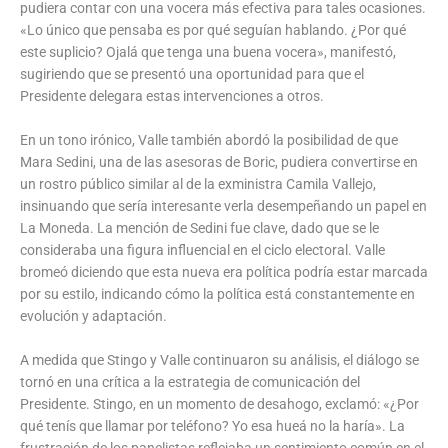
pudiera contar con una vocera más efectiva para tales ocasiones.
«Lo único que pensaba es por qué seguían hablando. ¿Por qué
este suplicio? Ojalá que tenga una buena vocera», manifestó,
sugiriendo que se presentó una oportunidad para que el
Presidente delegara estas intervenciones a otros.
En un tono irónico, Valle también abordó la posibilidad de que
Mara Sedini, una de las asesoras de Boric, pudiera convertirse en
un rostro público similar al de la exministra Camila Vallejo,
insinuando que sería interesante verla desempeñando un papel en
La Moneda. La mención de Sedini fue clave, dado que se le
consideraba una figura influencial en el ciclo electoral. Valle
bromeó diciendo que esta nueva era política podría estar marcada
por su estilo, indicando cómo la política está constantemente en
evolución y adaptación.
A medida que Stingo y Valle continuaron su análisis, el diálogo se
tornó en una crítica a la estrategia de comunicación del
Presidente. Stingo, en un momento de desahogo, exclamó: «¿Por
qué tenís que llamar por teléfono? Yo esa hueá no la haría». La
frustración de los panelistas reflejaba un sentimiento común en el