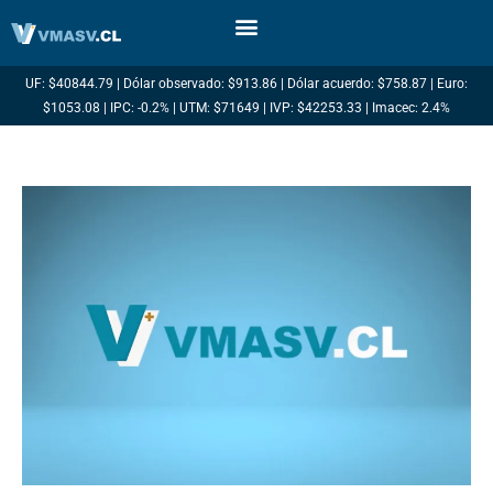
Ir
al
contenido
UF: $40844.79 | Dólar observado: $913.86 | Dólar acuerdo: $758.87 | Euro:
$1053.08 | IPC: -0.2% | UTM: $71649 | IVP: $42253.33 | Imacec: 2.4%