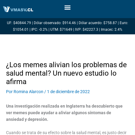
Ir
al
contenido
UF: $40844.79 | Dólar observado: $914.46 | Dólar acuerdo: $758.87 | Euro:
$1054.01 | IPC: -0.2% | UTM: $71649 | IVP: $42227.3 | Imacec: 2.4%
¿Los memes alivian los problemas de
salud mental? Un nuevo estudio lo
afirma
Por
Romina Alarcon
/
1 de diciembre de 2022
Una investigación realizada en Inglaterra ha descubierto que
ver memes puede ayudar a aliviar algunos síntomas de
ansiedad y depresión.
Cuando se trata de su efecto sobre la salud mental, es justo decir