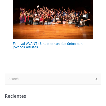
Festival AVANTI: Una oportunidad única para
jóvenes artistas
B
u
s
Recientes
c
a