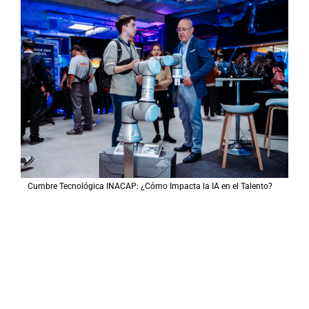
r
p
o
r
:
Cumbre Tecnológica INACAP: ¿Cómo Impacta la IA en el Talento?