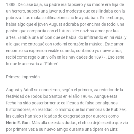
1888. De clase baja, su padre era tapicero y su madre era hija de
un herrero, superó una juventud modesta que casi lindaba con la
pobreza. Las malas calificaciones no le ayudaban. Sin embargo,
había algo que el joven August adoraba por encima de todo; una
pasión que compartía con el futuro líder nazi: su amor por las
artes. «Había una afición que se había ido infiltrando en mi vida, y
a la que me entregué con todo mi corazón: la música. Este amor
encontró su expresión visible cuando, contando yo nueve años,
recibí como regalo un violín en las navidades de 1897». Eso sería
lo que le acercaría al ‘Führer’.
Primera impresión
August y Adolf se conocieron, según el primero, «alrededor de la
festividad de Todos los Santos en el año 1904». Aunque esta
fecha ha sido posteriormente calificada de falsa por algunos
historiadores; en realidad, lo mismo que las memorias de Kubizek,
las cuales han sido tildadas de exageradas por autores como
Nerin E. Gun
. Más allá de estas dudas, el chico dejó escrito que vio
por primera vez a su nuevo amigo durante una ópera en Linz