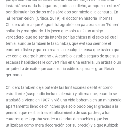
instantánea nada halagadora, todo sea dicho, aunque se esforzó
por disimular los datos más sórdidos por miedo a la censura. En
‘
El Tercer Reich
‘ (Crítica, 2019), el doctor en historia Thomas
Childers afirma que August fotografió con palabras a un ‘Führer’
solitario y marginado. Un joven que solo tenía un amigo
verdadero, que no sentía interés por las chicas ni el sexo (el cual
temía, aunque también le fascinaba), que evitaba siempre el
contacto físico y que era reacio a «cualquier cosa que tuviera que
ver con el cuerpo humano». A cambio, estaba seguro de que sus
escasas habilidades le convertirían en una estrella; un artista o un
arquitecto de éxito que construiría edificios para el gran Reich
germano.
Childers también deja patente las limitaciones de Hitler como
estudiante (suspendió incluso alemán) y afirma que, cuando se
trasladó a Viena en 1907, vivió una vida bohemia en un minúsculo
apartamento lleno de chinches que solo pudo pagar gracias a la
pensión que recibía tras el fallecimiento de sus padres, a los
cuadros que lograba vender a tiendas de muebles (que los
utilizaban como mera decoración por su precio) y a que Kubizek