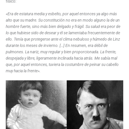
físico:
«Era de estatura media y esbelto, por aquel entonces ya algo más
alto que su madre. Su constitución no era en modo alguno la de un
hombre fuerte, sino más bien delgado y frágil. Su salud era peor de
lo que hubiese sido de desear y él se lamentaba frecuentemente de
ello. Tenía que protegerse ante el clima nebuloso y húmedo de Linz
durante los meses de invierno. […] En resumen, era débil de
pulmones. La nariz, muy regular y bien proporcionada. La frente,
despejada y libre, ligeramente inclinada hacia atrás. Me sabía mal
que, por aquel entonces, tuviera la costumbre de peinar su cabello
muy hacia la frente».