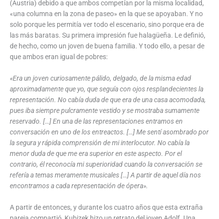
(Austria) debido a que ambos competían por la misma localidad,
«una columna en la zona de paseo» en la que se apoyaban. Y no
solo porque les permitía ver todo el escenario, sino porque era de
las más baratas. Su primera impresión fue halagüeña. Le definió,
de hecho, como un joven de buena familia. Y todo ello, a pesar de
que ambos eran igual de pobres:
«Era un joven curiosamente pálido, delgado, de la misma edad
aproximadamente que yo, que seguía con ojos resplandecientes la
representación. No cabía duda de que era de una casa acomodada,
pues iba siempre pulcramente vestido y se mostraba sumamente
reservado. […] En una de las representaciones entramos en
conversación en uno de los entreactos. […] Me sentí asombrado por
la segura y rápida comprensión de mi interlocutor. No cabía la
menor duda de que me era superior en este aspecto. Por el
contrario, él reconocía mi superioridad cuando la conversación se
refería a temas meramente musicales […] A partir de aquel día nos
encontramos a cada representación de ópera».
A partir de entonces, y durante los cuatro años que esta extraña
pareja compartió, Kubizek hizo un retrato del joven Adolf. Una