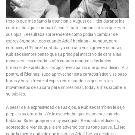
Pero lo que más llamó la atención a August de Hitler durante los
cuatro años que compartió con él fue lo comunicativos que eran
sus ojos. «Resultaba sorprendente cómo podían cambiar de
expresión, sobre todo cuando Adolf hablaba». Aunque, para
entonces, el ‘Führer’ contaba ya con una voz «grave y sonora»,
Kubizek siempre pensó que su principal atractivo de cara a las
masas era esa mirada. «Aún cuando mantenía los labios
firmemente apretados, los ojos revelaban lo que quería decir». A la
postre, el líder nazi supo aprovechar esta característica y se pasó
horas y horas frente al espejo entrenando los gestos y los
movimientos de su cara para impresionar, todavía más si cabe, a
su público.
A pesar de la expresividad de sus ojos, a Kubizek también le dejó
perplejo su oratoria. «Yo le escuchaba gustosamente cuando
hablaba. Su lenguaje era muy escogido. Rehusaba el dialecto,
sobretodo el vienés, que le era adverso por su tono suave. […] No
cabe la menor duda de que mi amigo Adolf fue, ya desde su