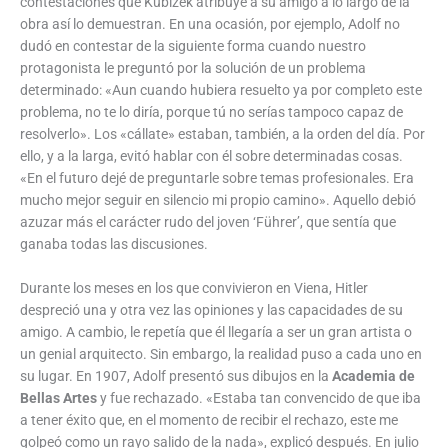
contestaciones que Kubizek atribuye a su amigo a lo largo de la
obra así lo demuestran. En una ocasión, por ejemplo, Adolf no
dudó en contestar de la siguiente forma cuando nuestro
protagonista le preguntó por la solución de un problema
determinado: «Aun cuando hubiera resuelto ya por completo este
problema, no te lo diría, porque tú no serías tampoco capaz de
resolverlo». Los «cállate» estaban, también, a la orden del día. Por
ello, y a la larga, evitó hablar con él sobre determinadas cosas.
«En el futuro dejé de preguntarle sobre temas profesionales. Era
mucho mejor seguir en silencio mi propio camino». Aquello debió
azuzar más el carácter rudo del joven ‘Führer’, que sentía que
ganaba todas las discusiones.
Durante los meses en los que convivieron en Viena, Hitler
despreció una y otra vez las opiniones y las capacidades de su
amigo. A cambio, le repetía que él llegaría a ser un gran artista o
un genial arquitecto. Sin embargo, la realidad puso a cada uno en
su lugar. En 1907, Adolf presentó sus dibujos en la
Academia de
Bellas Artes
y fue rechazado. «Estaba tan convencido de que iba
a tener éxito que, en el momento de recibir el rechazo, este me
golpeó como un rayo salido de la nada», explicó después. En julio