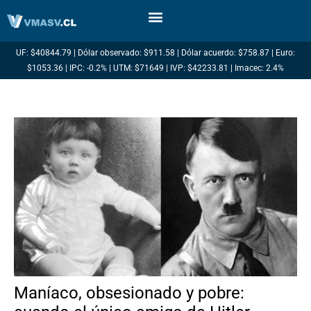
Ir
al
contenido
UF: $40844.79 | Dólar observado: $911.58 | Dólar acuerdo: $758.87 | Euro:
$1053.36 | IPC: -0.2% | UTM: $71649 | IVP: $42233.81 | Imacec: 2.4%
Maníaco, obsesionado y pobre: