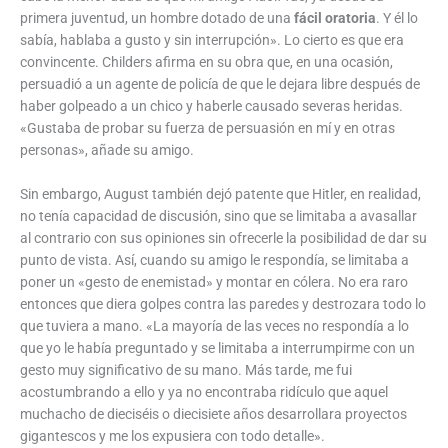
primera juventud, un hombre dotado de una
fácil oratoria
. Y él lo
sabía, hablaba a gusto y sin interrupción». Lo cierto es que era
convincente. Childers afirma en su obra que, en una ocasión,
persuadió a un agente de policía de que le dejara libre después de
haber golpeado a un chico y haberle causado severas heridas.
«Gustaba de probar su fuerza de persuasión en mí y en otras
personas», añade su amigo.
Sin embargo, August también dejó patente que Hitler, en realidad,
no tenía capacidad de discusión, sino que se limitaba a avasallar
al contrario con sus opiniones sin ofrecerle la posibilidad de dar su
punto de vista. Así, cuando su amigo le respondía, se limitaba a
poner un «gesto de enemistad» y montar en cólera. No era raro
entonces que diera golpes contra las paredes y destrozara todo lo
que tuviera a mano. «La mayoría de las veces no respondía a lo
que yo le había preguntado y se limitaba a interrumpirme con un
gesto muy significativo de su mano. Más tarde, me fui
acostumbrando a ello y ya no encontraba ridículo que aquel
muchacho de dieciséis o diecisiete años desarrollara proyectos
gigantescos y me los expusiera con todo detalle».