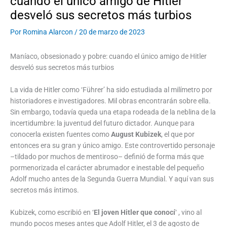
cuando el único amigo de Hitler
desveló sus secretos más turbios
Por
Romina Alarcon
/
20 de marzo de 2023
Maníaco, obsesionado y pobre: cuando el único amigo de Hitler
desveló sus secretos más turbios
La vida de Hitler como ‘Führer’ ha sido estudiada al milímetro por
historiadores e investigadores. Mil obras encontrarán sobre ella.
Sin embargo, todavía queda una etapa rodeada de la neblina de la
incertidumbre: la juventud del futuro dictador. Aunque para
conocerla existen fuentes como
August Kubizek
, el que por
entonces era su gran y único amigo. Este controvertido personaje
–tildado por muchos de mentiroso– definió de forma más que
pormenorizada el carácter abrumador e inestable del pequeño
Adolf mucho antes de la Segunda Guerra Mundial. Y aquí van sus
secretos más íntimos.
Kubizek, como escribió en ‘
El joven Hitler que conocí
‘ , vino al
mundo pocos meses antes que Adolf Hitler, el 3 de agosto de