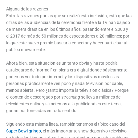
Alguna de las razones
Entre las razones por las que se realizó esta inclusión, está que las
cifras de las audiencias de la ceremonia frente a la TV han bajado
de manera drástica en los últimos años, pasando entre el 2000 y
el 2017 de más de 50 millones de espectadores a 20 millones; por
lo que este nuevo premio buscaría conectar y hacer participar al
público nuevamente.
Ahora bien, esta situación es un tanto obvia y hasta podría
catalogarse de “normal” en plena era digital donde básicamente
podemos ver todo por internet y los dispositivos móviles las
personas prácticamente ven poco y nada televisión por cable,
menos abierta. Pero ¿tanto importa la televisión clásica? Porque
el contenido descargado por
streaming
se lleva a millones de
televidentes online y si metemos a la publicidad en este tema,
ganan por toneladas en todo sentido.
Siguiendo esta misma línea, también tenemos el típico caso del
Super Bowl gringo
, el más importante show deportivo-televisivo
de todos los tiempos el cual no se ve afectado por este problema,