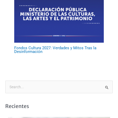
Fondos Cultura 2027: Verdades y Mitos Tras la
Desinformación
B
u
s
Recientes
c
a