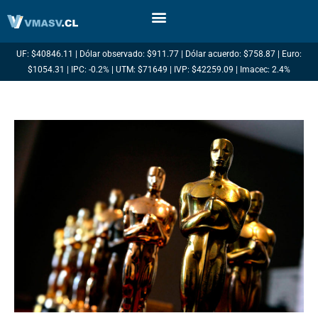
Ir
al
contenido
UF: $40846.11 | Dólar observado: $911.77 | Dólar acuerdo: $758.87 | Euro:
$1054.31 | IPC: -0.2% | UTM: $71649 | IVP: $42259.09 | Imacec: 2.4%