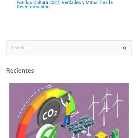
Fondos Cultura 2027: Verdades y Mitos Tras la
Desinformación
B
u
s
Recientes
c
a
r
p
o
r
: