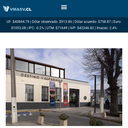
Ir
al
contenido
UF: $40844.79 | Dólar observado: $913.86 | Dólar acuerdo: $758.87 | Euro:
$1053.08 | IPC: -0.2% | UTM: $71649 | IVP: $42246.82 | Imacec: 2.4%