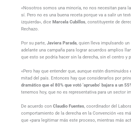
«Nosotros somos una minoría, no nos necesitan para la
sí. Pero no es una buena receta porque va a salir un tex
izquierda», dice
Marcela Cubillos
, constituyente de der
Rechazo.
Por su parte,
Javiera Parada
, quien lleva impulsando un
adelante una campaña para lograr acuerdos amplios llam
que esto se podría hacer sin la derecha, sin el centro y p
«Pero hay que entender que, aunque estén disminuidos 
mitad del país. Entonces hay que considerarlos por prin
dramático que el 80% que votó
‘a
pruebo
‘
bajara a un 55
tenemos hoy, que no es representativa para un sector im
De acuerdo con
Claudio Fuentes
, coordinador del Labora
comportamiento de la derecha en la Convención «es más
que «para legitimar más este proceso, mientras más act