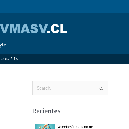
yle
Imacec: 2.4%
B
u
s
Recientes
c
a
Asociación Chilena de