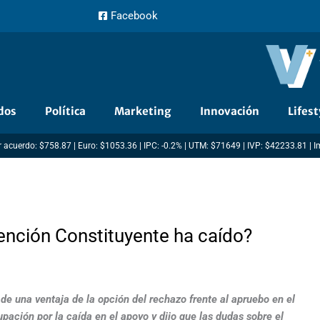
Facebook
dos
Política
Marketing
Innovación
Lifest
 acuerdo: $758.87 | Euro: $1053.36 | IPC: -0.2% | UTM: $71649 | IVP: $42233.81 | 
vención Constituyente ha caído?
de una ventaja de la opción del rechazo frente al apruebo en el
upación por la caída en el apoyo y dijo que las dudas sobre el