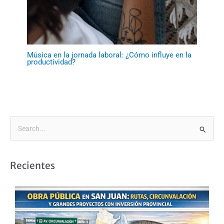
Música en la jornada laboral: ¿Cómo influye en la
productividad?
B
u
s
Recientes
c
a
r
p