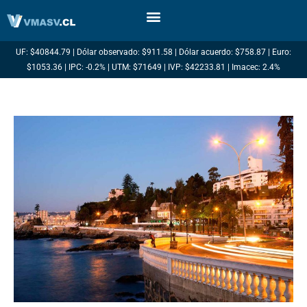
Ir
al
contenido
UF: $40844.79 | Dólar observado: $911.58 | Dólar acuerdo: $758.87 | Euro:
$1053.36 | IPC: -0.2% | UTM: $71649 | IVP: $42233.81 | Imacec: 2.4%