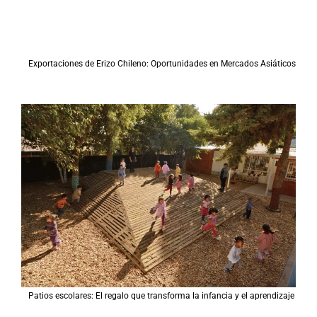
p
o
r
:
Exportaciones de Erizo Chileno: Oportunidades en Mercados Asiáticos
Patios escolares: El regalo que transforma la infancia y el aprendizaje