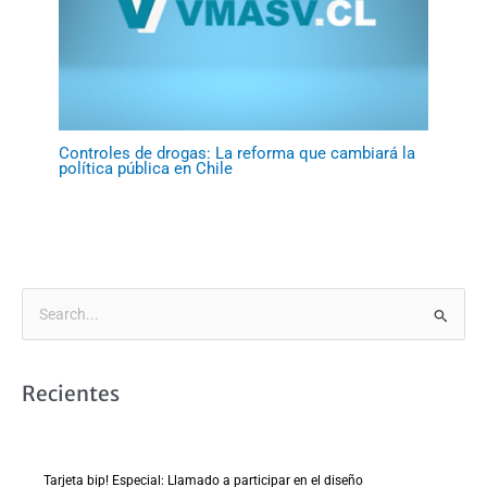
Controles de drogas: La reforma que cambiará la
política pública en Chile
B
u
s
Recientes
c
a
r
Tarjeta bip! Especial: Llamado a participar en el diseño