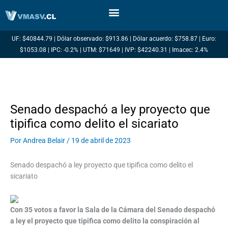
Ir
al
contenido
UF: $40844.79 | Dólar observado: $913.86 | Dólar acuerdo: $758.87 | Euro:
$1053.08 | IPC: -0.2% | UTM: $71649 | IVP: $42240.31 | Imacec: 2.4%
Senado despachó a ley proyecto que
tipifica como delito el sicariato
Por
Andrea Belair
/
19 de abril de 2023
Senado despachó a ley proyecto que tipifica como delito el
sicariato
Con 35 votos a favor la Sala de la Cámara del Senado despachó
a ley el proyecto que tipifica como delito la conspiración al