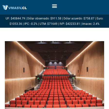
Ir
al
contenido
UF: $40844.79 | Dólar observado: $911.58 | Dólar acuerdo: $758.87 | Euro:
$1053.36 | IPC: -0.2% | UTM: $71649 | IVP: $42233.81 | Imacec: 2.4%