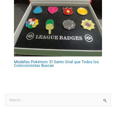
Medallas Pokémon: El Santo Grial que Todos los
Coleccionistas Buscan
B
u
s