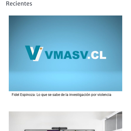
Recientes
c
a
r
p
o
r
:
Fidel Espinoza: Lo que se sabe de la investigación por violencia