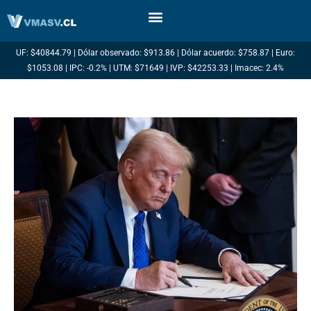
Ir
al
contenido
UF: $40844.79 | Dólar observado: $913.86 | Dólar acuerdo: $758.87 | Euro:
$1053.08 | IPC: -0.2% | UTM: $71649 | IVP: $42253.33 | Imacec: 2.4%