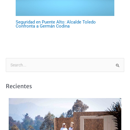
Seguridad en Puente Alto: Alcalde Toledo
Confronta a Germán Codina
B
u
s
Recientes
c
a
r
p
o
r