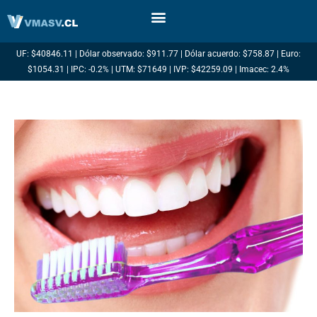
Ir
al
contenido
UF: $40846.11 | Dólar observado: $911.77 | Dólar acuerdo: $758.87 | Euro:
$1054.31 | IPC: -0.2% | UTM: $71649 | IVP: $42259.09 | Imacec: 2.4%