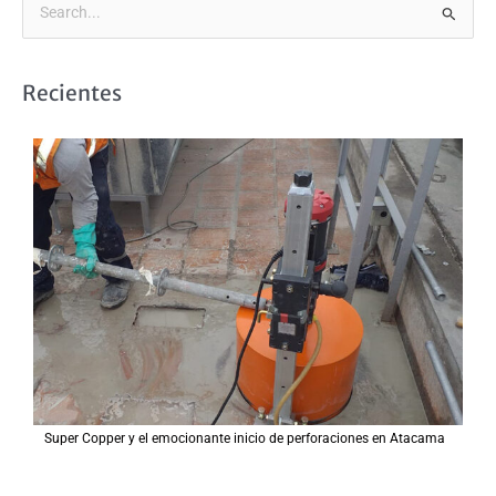
B
u
s
Recientes
c
a
r
p
o
r
:
Super Copper y el emocionante inicio de perforaciones en Atacama