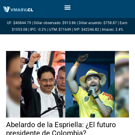
Ir
al
contenido
UF: $40844.79 | Dólar observado: $913.86 | Dólar acuerdo: $758.87 | Euro:
$1053.08 | IPC: -0.2% | UTM: $71649 | IVP: $42246.82 | Imacec: 2.4%
Abelardo de la Espriella: ¿El futuro
presidente de Colombia?