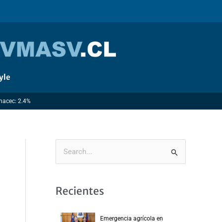
yle
Imacec: 2.4%
B
u
s
Recientes
c
a
Emergencia agrícola en