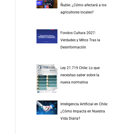
r
Ñuble: ¿Cómo afectará a los
p
agricultores locales?
o
r
Fondos Cultura 2027:
:
Verdades y Mitos Tras la
Desinformación
Ley 21.719 Chile: Lo que
necesitas saber sobre la
nueva normativa
Inteligencia Artificial en Chile:
¿Cómo Impacta en Nuestra
Vida Diaria?