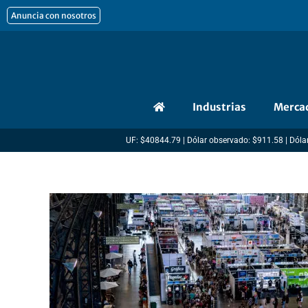
Ir
Anuncia con nosotros
al
contenido
Industrias
Merca
UF: $40844.79 | Dólar observado: $911.58 | Dólar