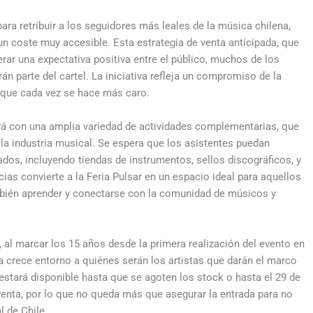
ra retribuir a los seguidores más leales de la música chilena,
un coste muy accesible. Esta estrategia de venta anticipada, que
rar una expectativa positiva entre el público, muchos de los
parte del cartel. La iniciativa refleja un compromiso de la
r que cada vez se hace más caro.
rá con una amplia variedad de actividades complementarias, que
 la industria musical. Se espera que los asistentes puedan
ados, incluyendo tiendas de instrumentos, sellos discográficos, y
ias convierte a la Feria Pulsar en un espacio ideal para aquellos
mbién aprender y conectarse con la comunidad de músicos y
, al marcar los 15 años desde la primera realización del evento en
a crece entorno a quiénes serán los artistas que darán el marco
, estará disponible hasta que se agoten los stock o hasta el 29 de
enta, por lo que no queda más que asegurar la entrada para no
l de Chile.