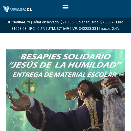
Ir
al
contenido
UF: $40844.79 | Dólar observado: $913.86 | Dólar acuerdo: $758.87 | Euro:
$1053.08 | IPC: -0.2% | UTM: $71649 | IVP: $42253.33 | Imacec: 2.4%