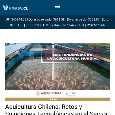
Ir
al
contenido
UF: $40844.79 | Dólar observado: $911.58 | Dólar acuerdo: $758.87 | Euro:
$1053.36 | IPC: -0.2% | UTM: $71649 | IVP: $42233.81 | Imacec: 2.4%
Acuicultura Chilena: Retos y
Soluciones Tecnológicas en el Sector