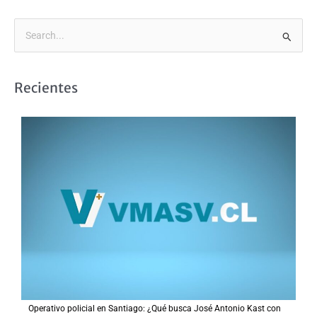
B
u
s
Recientes
c
a
r
p
o
r
:
Operativo policial en Santiago: ¿Qué busca José Antonio Kast con