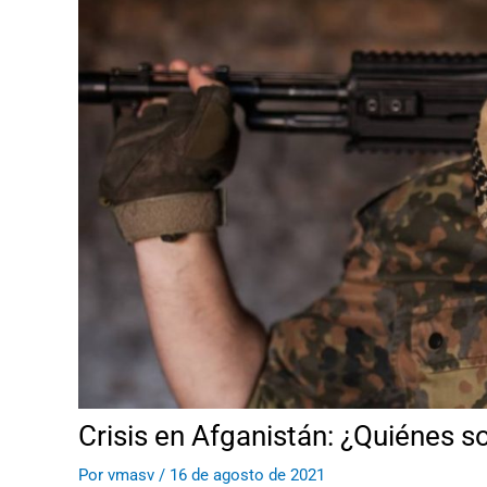
Crisis en Afganistán: ¿Quiénes so
Por
vmasv
/
16 de agosto de 2021