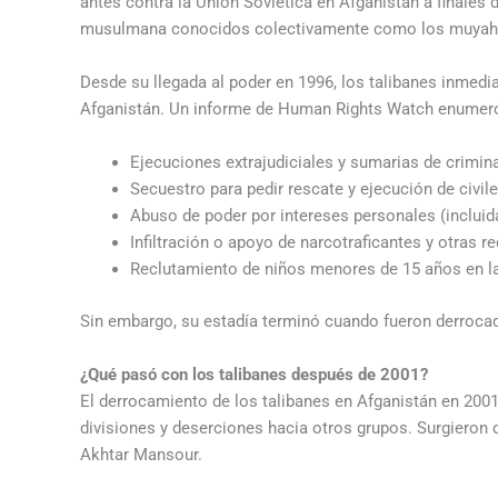
antes contra la Unión Soviética en Afganistán a finales
musulmana conocidos colectivamente como los muyahi
Desde su llegada al poder en 1996, los talibanes inmedi
Afganistán. Un informe de Human Rights Watch enumeró
Ejecuciones extrajudiciales y sumarias de crimina
Secuestro para pedir rescate y ejecución de civi
Abuso de poder por intereses personales (incluida
Infiltración o apoyo de narcotraficantes y otras r
Reclutamiento de niños menores de 15 años en l
Sin embargo, su estadía terminó cuando fueron derroca
¿Qué pasó con los talibanes después de 2001?
El derrocamiento de los talibanes en Afganistán en 2001
divisiones y deserciones hacia otros grupos. Surgieron 
Akhtar Mansour.