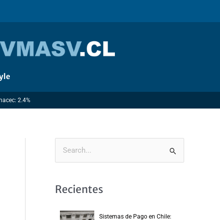
yle
Imacec: 2.4%
B
u
s
Recientes
c
a
Sistemas de Pago en Chile: