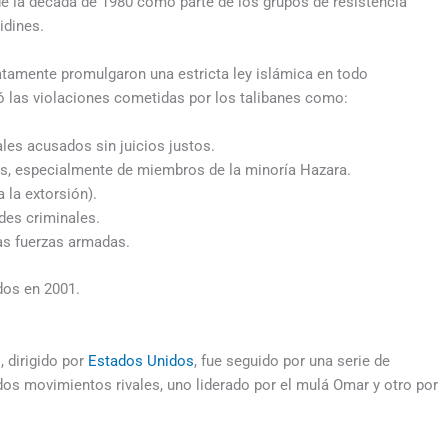
 de la década de 1980 como parte de los grupos de resistencia
dines.
atamente promulgaron una estricta ley islámica en todo
 las violaciones cometidas por los talibanes como:
les acusados sin juicios justos.
les, especialmente de miembros de la minoría Hazara.
 la extorsión).
edes criminales.
as fuerzas armadas.
dos en 2001.
, dirigido por
Estados Unidos
, fue seguido por una serie de
dos movimientos rivales, uno liderado por el mulá Omar y otro por