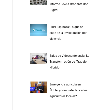
r
Informe Revela Creciente Uso
p
Digital
o
r
Fidel Espinoza: Lo que se
:
sabe de la investigación por
violencia
Salas de Videoconferencia: La
Transformación del Trabajo
Híbrido
Emergencia agrícola en
Ñuble: ¿Cómo afectará a los
agricultores locales?