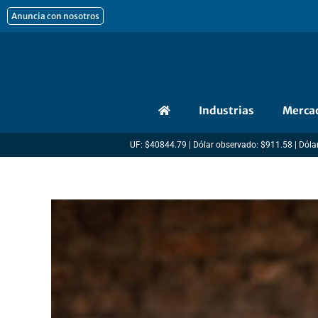
Ir
Anuncia con nosotros
al
contenido
Industrias
Merca
UF: $40844.79 | Dólar observado: $911.58 | Dólar