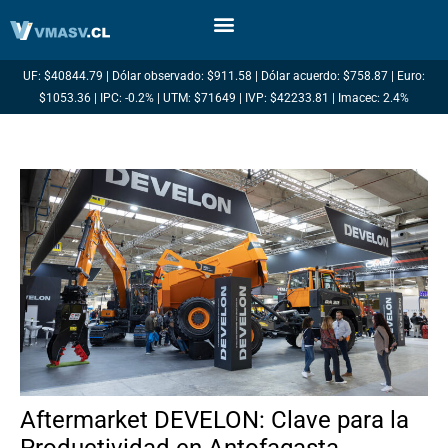
Ir
al
contenido
UF: $40844.79 | Dólar observado: $911.58 | Dólar acuerdo: $758.87 | Euro:
$1053.36 | IPC: -0.2% | UTM: $71649 | IVP: $42233.81 | Imacec: 2.4%
Aftermarket DEVELON: Clave para la