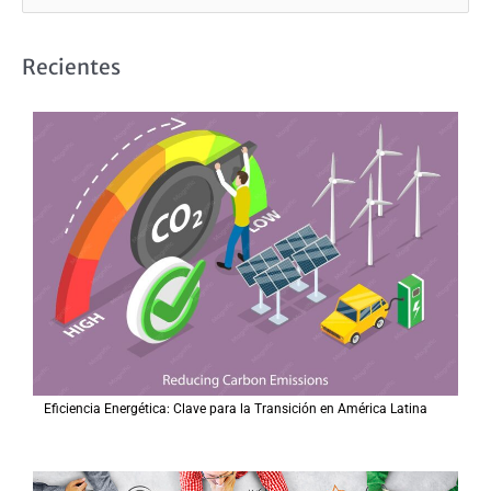
u
s
Recientes
c
a
r
p
o
r
:
Eficiencia Energética: Clave para la Transición en América Latina