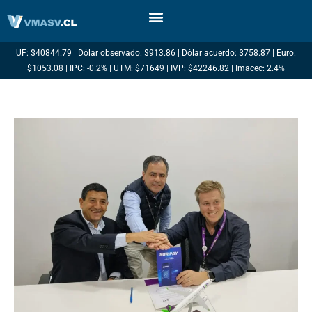
Ir
al
contenido
UF: $40844.79 | Dólar observado: $913.86 | Dólar acuerdo: $758.87 | Euro:
$1053.08 | IPC: -0.2% | UTM: $71649 | IVP: $42246.82 | Imacec: 2.4%