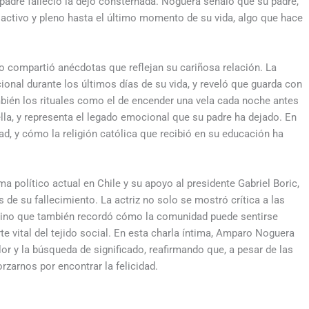
 padre falleció la dejó consternada. Noguera señaló que su padre,
activo y pleno hasta el último momento de su vida, algo que hace
 compartió anécdotas que reflejan su cariñosa relación. La
cional durante los últimos días de su vida, y reveló que guarda con
bién los rituales como el de encender una vela cada noche antes
ella, y representa el legado emocional que su padre ha dejado. En
dad, y cómo la religión católica que recibió en su educación ha
 político actual en Chile y su apoyo al presidente Gabriel Boric,
 de su fallecimiento. La actriz no solo se mostró crítica a las
sino que también recordó cómo la comunidad puede sentirse
rte vital del tejido social. En esta charla íntima, Amparo Noguera
olor y la búsqueda de significado, reafirmando que, a pesar de las
rzarnos por encontrar la felicidad.