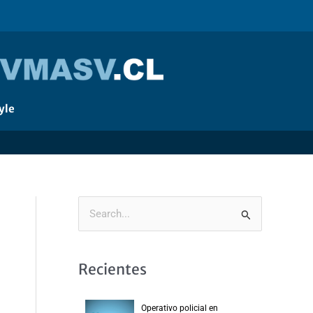
yle
B
u
s
Recientes
c
a
Operativo policial en