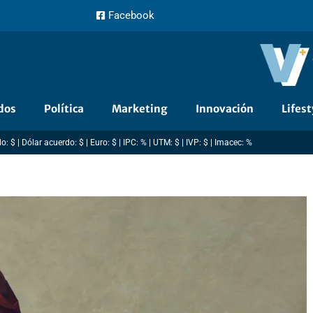
Facebook
dos
Política
Marketing
Innovación
Lifest
: $ | Dólar acuerdo: $ | Euro: $ | IPC: % | UTM: $ | IVP: $ | Imacec: %