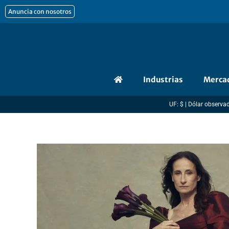
Ir
Anuncia con nosotros
al
contenido
Industrias
Merca
UF: $ | Dólar observado