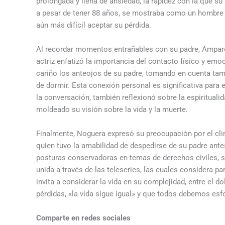
prolongada y llena de ansiedad, la rapidez con la que su
a pesar de tener 88 años, se mostraba como un hombre 
aún más difícil aceptar su pérdida.
Al recordar momentos entrañables con su padre, Amparo
actriz enfatizó la importancia del contacto físico y emo
cariño los anteojos de su padre, tomando en cuenta tam
de dormir. Esta conexión personal es significativa para 
la conversación, también reflexionó sobre la espirituali
moldeado su visión sobre la vida y la muerte.
Finalmente, Noguera expresó su preocupación por el clima
quien tuvo la amabilidad de despedirse de su padre antes
posturas conservadoras en temas de derechos civiles, 
unida a través de las teleseries, las cuales considera pa
invita a considerar la vida en su complejidad, entre el d
pérdidas, «la vida sigue igual» y que todos debemos esfo
Comparte en redes sociales