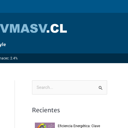
yle
Imacec: 2.4%
B
u
s
Recientes
c
a
Eficiencia Energética: Clave