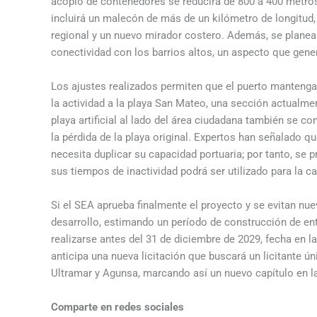
acopio de contenedores se reducirá de 800 a 400 metros
incluirá un malecón de más de un kilómetro de longitud,
regional y un nuevo mirador costero. Además, se planea 
conectividad con los barrios altos, un aspecto que gene
Los ajustes realizados permiten que el puerto mantenga 
la actividad a la playa San Mateo, una sección actualme
playa artificial al lado del área ciudadana también se
la pérdida de la playa original. Expertos han señalado 
necesita duplicar su capacidad portuaria; por tanto, se
sus tiempos de inactividad podrá ser utilizado para la ca
Si el SEA aprueba finalmente el proyecto y se evitan nuev
desarrollo, estimando un período de construcción de ent
realizarse antes del 31 de diciembre de 2029, fecha en la 
anticipa una nueva licitación que buscará un licitante ú
Ultramar y Agunsa, marcando así un nuevo capítulo en la
Comparte en redes sociales