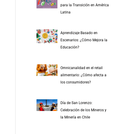
r
para la Transición en América
p
Latina
o
r
Aprendizaje Basado en
:
Escenarios: ¿Cómo Mejora la
Educación?
Omnicanalidad en el retail
alimentario: ¿Cómo afecta a
los consumidores?
Día de San Lorenzo:
Celebración de los Mineros y
la Minería en Chile