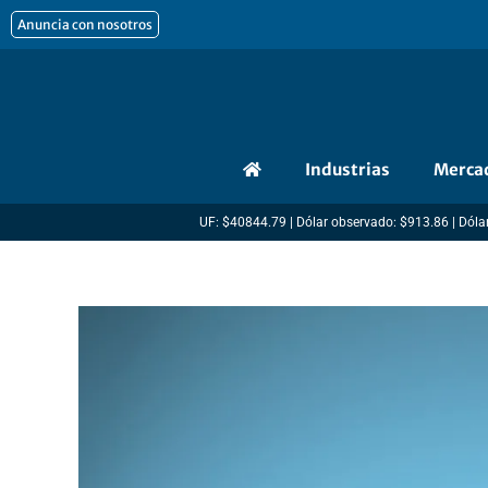
Ir
Anuncia con nosotros
al
contenido
Industrias
Merca
UF: $40844.79 | Dólar observado: $913.86 | Dólar