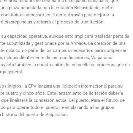
. El área restante se destinará a un espacio ciudadano, que
 una plaza conectada con la estación Bellavista del metro
construir un ascensor en el cerro Arrayán para mejorar la
ró discrepancias y retrasó el proceso de tramitación.
su capacidad operativa, aunque esto implicará trasladar parte de
nte subutilizada y gestionada por la Armada. La creación de una
 contempla como parte de los cambios necesarios para compensar
que, independientemente de las modificaciones, Valparaíso
 proyecta también la construcción de un muelle de cruceros, que en
rga general.
os litigios, la EPV lanzará una licitación internacional para su
re cuatro y cinco años. Este lanzamiento de licitación debería
que finalizará la concesión actual del puerto. Para el futuro, se
nico para operar todo el puerto, reemplazando a los grupos
 historia del puerto de Valparaíso.