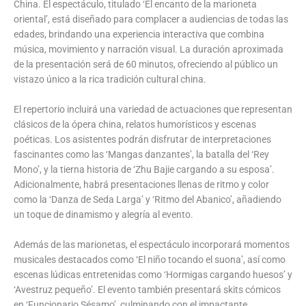
China. El espectáculo, titulado ‘El encanto de la marioneta
oriental’, está diseñado para complacer a audiencias de todas las
edades, brindando una experiencia interactiva que combina
música, movimiento y narración visual. La duración aproximada
de la presentación será de 60 minutos, ofreciendo al público un
vistazo único a la rica tradición cultural china.
El repertorio incluirá una variedad de actuaciones que representan
clásicos de la ópera china, relatos humorísticos y escenas
poéticas. Los asistentes podrán disfrutar de interpretaciones
fascinantes como las ‘Mangas danzantes’, la batalla del ‘Rey
Mono’, y la tierna historia de ‘Zhu Bajie cargando a su esposa’.
Adicionalmente, habrá presentaciones llenas de ritmo y color
como la ‘Danza de Seda Larga’ y ‘Ritmo del Abanico’, añadiendo
un toque de dinamismo y alegría al evento.
Además de las marionetas, el espectáculo incorporará momentos
musicales destacados como ‘El niño tocando el suona’, así como
escenas lúdicas entretenidas como ‘Hormigas cargando huesos’ y
‘Avestruz pequeño’. El evento también presentará skits cómicos
en ‘Funcionario Sésamo’, culminando con el impactante