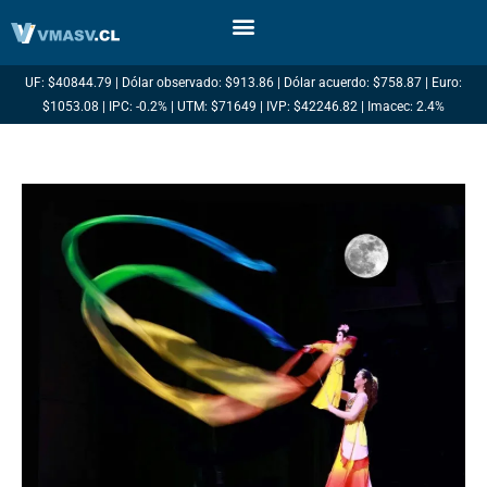
Ir
al
contenido
UF: $40844.79 | Dólar observado: $913.86 | Dólar acuerdo: $758.87 | Euro:
$1053.08 | IPC: -0.2% | UTM: $71649 | IVP: $42246.82 | Imacec: 2.4%