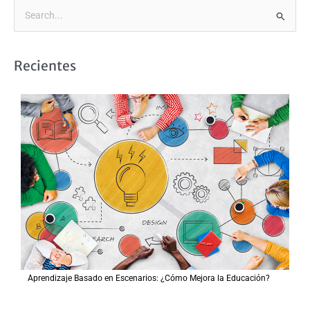
B
u
s
Recientes
c
a
r
p
o
r
:
Aprendizaje Basado en Escenarios: ¿Cómo Mejora la Educación?