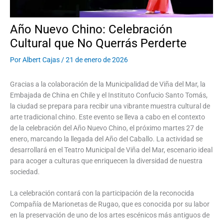
Año Nuevo Chino: Celebración
Cultural que No Querrás Perderte
Por
Albert Cajas
/
21 de enero de 2026
Gracias a la colaboración de la Municipalidad de Viña del Mar, la
Embajada de China en Chile y el Instituto Confucio Santo Tomás,
la ciudad se prepara para recibir una vibrante muestra cultural de
arte tradicional chino. Este evento se lleva a cabo en el contexto
de la celebración del Año Nuevo Chino, el próximo martes 27 de
enero, marcando la llegada del Año del Caballo. La actividad se
desarrollará en el Teatro Municipal de Viña del Mar, escenario ideal
para acoger a culturas que enriquecen la diversidad de nuestra
sociedad.
La celebración contará con la participación de la reconocida
Compañía de Marionetas de Rugao, que es conocida por su labor
en la preservación de uno de los artes escénicos más antiguos de