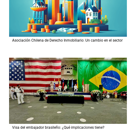
r
:
Asociación Chilena de Derecho Inmobiliario: Un cambio en el sector
Visa del embajador brasileño: ¿Qué implicaciones tiene?