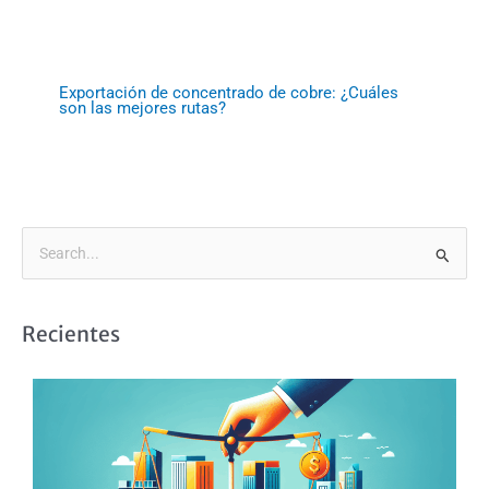
Exportación de concentrado de cobre: ¿Cuáles
son las mejores rutas?
B
u
s
Recientes
c
a
r
p
o