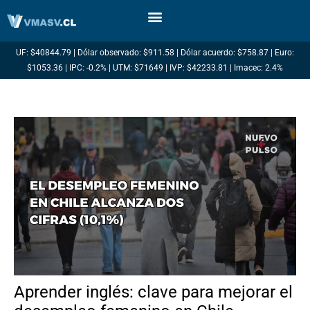
Ir
al
contenido
UF: $40844.79 | Dólar observado: $911.58 | Dólar acuerdo: $758.87 | Euro:
$1053.36 | IPC: -0.2% | UTM: $71649 | IVP: $42233.81 | Imacec: 2.4%
Aprender inglés: clave para mejorar el