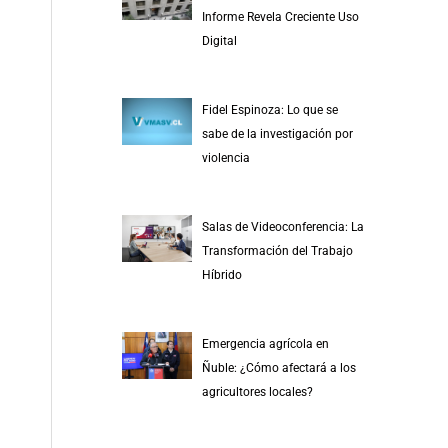
r
Informe Revela Creciente Uso
p
Digital
o
r
Fidel Espinoza: Lo que se
:
sabe de la investigación por
violencia
Salas de Videoconferencia: La
Transformación del Trabajo
Híbrido
Emergencia agrícola en
Ñuble: ¿Cómo afectará a los
agricultores locales?