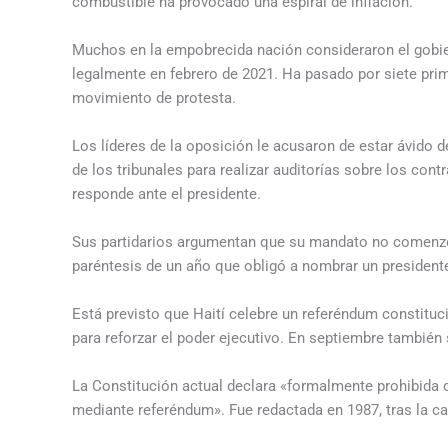
combustible ha provocado una espiral de inflación.
Muchos en la empobrecida nación consideraron el gobie
legalmente en febrero de 2021. Ha pasado por siete prim
movimiento de protesta.
Los líderes de la oposición le acusaron de estar ávido 
de los tribunales para realizar auditorías sobre los cont
responde ante el presidente.
Sus partidarios argumentan que su mandato no comenzó 
paréntesis de un año que obligó a nombrar un presidente
Está previsto que Haití celebre un referéndum constitu
para reforzar el poder ejecutivo. En septiembre también 
La Constitución actual declara «formalmente prohibida c
mediante referéndum». Fue redactada en 1987, tras la caí