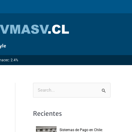
yle
Imacec: 2.4%
B
u
s
Recientes
c
a
Sistemas de Pago en Chile: