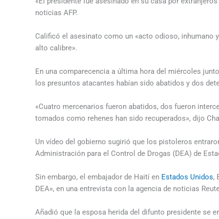
«El presidente fue asesinado en su casa por extranjeros
noticias AFP.
Calificó el asesinato como un «acto odioso, inhumano y
alto calibre».
En una comparecencia a última hora del miércoles junto a
los presuntos atacantes habían sido abatidos y dos det
«Cuatro mercenarios fueron abatidos, dos fueron interce
tomados como rehenes han sido recuperados», dijo Cha
Un vídeo del gobierno sugirió que los pistoleros entrar
Administración para el Control de Drogas (DEA) de Est
Sin embargo, el embajador de Haití en
Estados Unidos
,
DEA», en una entrevista con la agencia de noticias Reute
Añadió que la esposa herida del difunto presidente se en