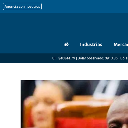
Ir
Anuncia con nosotros
al
contenido
Industrias
Merca
UF: $40844.79 | Dólar observado: $913.86 | Dólar