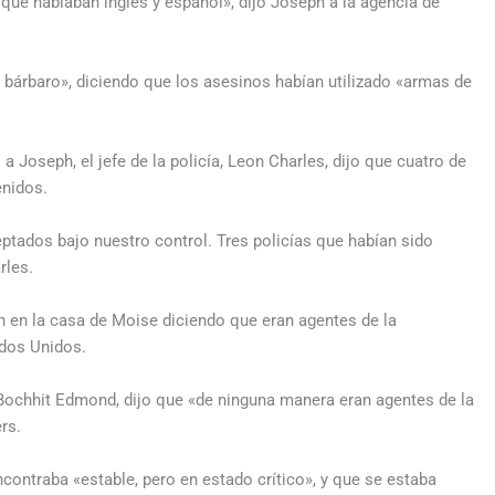
 que hablaban inglés y español», dijo Joseph a la agencia de
 bárbaro», diciendo que los asesinos habían utilizado «armas de
 Joseph, el jefe de la policía, Leon Charles, dijo que cuatro de
enidos.
ptados bajo nuestro control. Tres policías que habían sido
rles.
on en la casa de Moise diciendo que eran agentes de la
ados Unidos.
 Bochhit Edmond, dijo que «de ninguna manera eran agentes de la
rs.
contraba «estable, pero en estado crítico», y que se estaba