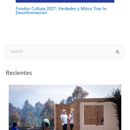
Fondos Cultura 2027: Verdades y Mitos Tras la
Desinformación
B
u
s
Recientes
c
a
r
p
o
r
: