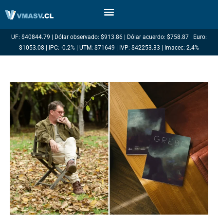
Ir
al
contenido
UF: $40844.79 | Dólar observado: $913.86 | Dólar acuerdo: $758.87 | Euro:
$1053.08 | IPC: -0.2% | UTM: $71649 | IVP: $42253.33 | Imacec: 2.4%