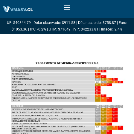
Ir
al
contenido
UF: $40844.79 | Dólar observado: $911.58 | Dólar acuerdo: $758.87 | Euro:
$1053.36 | IPC: -0.2% | UTM: $71649 | IVP: $42233.81 | Imacec: 2.4%