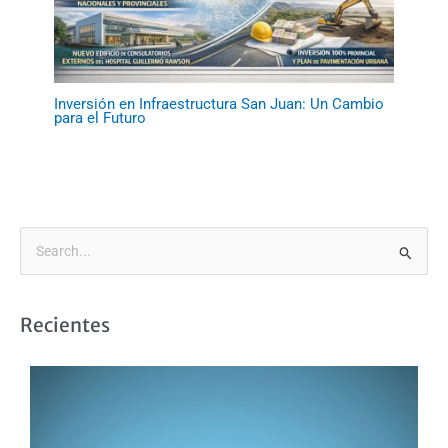
Inversión en Infraestructura San Juan: Un Cambio
para el Futuro
B
u
s
Recientes
c
a
r
p
o