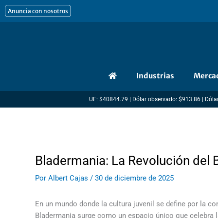
Ir
Anuncia con nosotros
al
contenido
Industrias
Merca
UF: $40844.79 | Dólar observado: $913.86 | Dólar
Bladermania: La Revolución del 
Por
Albert Cajas
/
30 de diciembre de 2025
En un mundo donde la cultura juvenil se define por la c
Bladermania surge como un espacio único que celebra la 