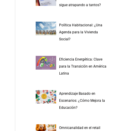
r
sigue atrapando a tantos?
p
o
Política Habitacional: ¿Una
r
Agenda para la Vivienda
:
Social?
Eficiencia Energética: Clave
para la Transición en América
Latina
Aprendizaje Basado en
Escenarios: ¿Cómo Mejora la
Educación?
Omnicanalidad en el retail