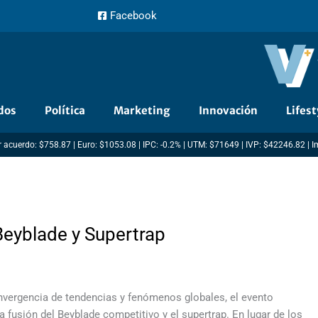
Facebook
dos
Política
Marketing
Innovación
Lifest
 acuerdo: $758.87 | Euro: $1053.08 | IPC: -0.2% | UTM: $71649 | IVP: $42246.82 | 
Beyblade y Supertrap
onvergencia de tendencias y fenómenos globales, el evento
fusión del Beyblade competitivo y el supertrap. En lugar de los