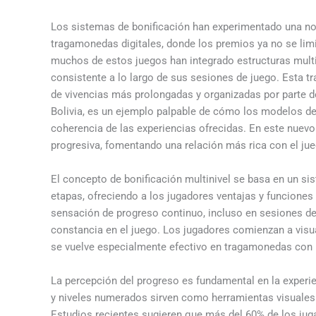
Los sistemas de bonificación han experimentado una not
tragamonedas digitales, donde los premios ya no se limit
muchos de estos juegos han integrado estructuras multin
consistente a lo largo de sus sesiones de juego. Esta t
de vivencias más prolongadas y organizadas por parte de
Bolivia, es un ejemplo palpable de cómo los modelos d
coherencia de las experiencias ofrecidas. En este nuev
progresiva, fomentando una relación más rica con el ju
El concepto de bonificación multinivel se basa en un si
etapas, ofreciendo a los jugadores ventajas y funcione
sensación de progreso continuo, incluso en sesiones de j
constancia en el juego. Los jugadores comienzan a visu
se vuelve especialmente efectivo en tragamonedas con n
La percepción del progreso es fundamental en la experi
y niveles numerados sirven como herramientas visuales
Estudios recientes sugieren que más del 60% de los jug