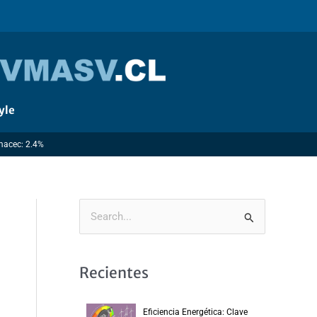
yle
Imacec: 2.4%
B
u
s
Recientes
c
a
Eficiencia Energética: Clave