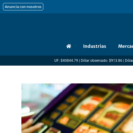
Ir
Anuncia con nosotros
al
contenido
Industrias
Merca
UF: $40844.79 | Dólar observado: $913.86 | Dólar