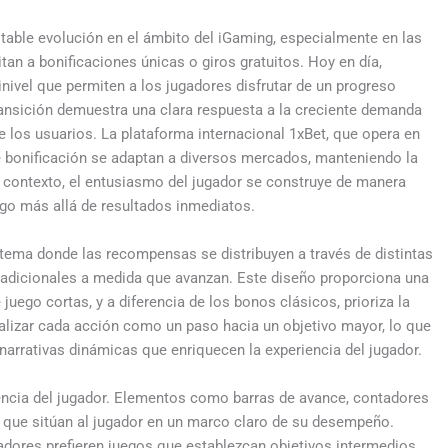
able evolución en el ámbito del iGaming, especialmente en las
an a bonificaciones únicas o giros gratuitos. Hoy en día,
ivel que permiten a los jugadores disfrutar de un progreso
ransición demuestra una clara respuesta a la creciente demanda
 los usuarios. La plataforma internacional 1xBet, que opera en
e bonificación se adaptan a diversos mercados, manteniendo la
o contexto, el entusiasmo del jugador se construye de manera
ego más allá de resultados inmediatos.
stema donde las recompensas se distribuyen a través de distintas
s adicionales a medida que avanzan. Este diseño proporciona una
uego cortas, y a diferencia de los bonos clásicos, prioriza la
alizar cada acción como un paso hacia un objetivo mayor, lo que
arrativas dinámicas que enriquecen la experiencia del jugador.
encia del jugador. Elementos como barras de avance, contadores
 que sitúan al jugador en un marco claro de su desempeño.
adores prefieren juegos que establezcan objetivos intermedios