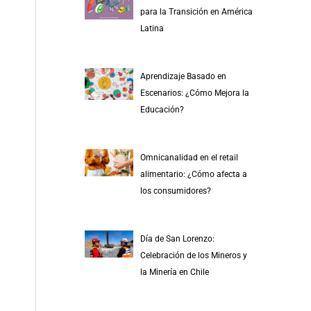
r
para la Transición en América
p
Latina
o
r
Aprendizaje Basado en
:
Escenarios: ¿Cómo Mejora la
Educación?
Omnicanalidad en el retail
alimentario: ¿Cómo afecta a
los consumidores?
Día de San Lorenzo:
Celebración de los Mineros y
la Minería en Chile