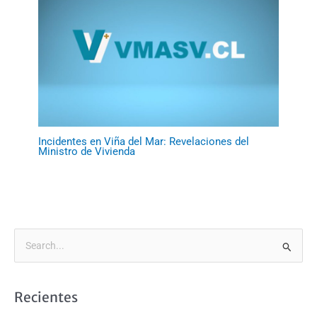
Incidentes en Viña del Mar: Revelaciones del
Ministro de Vivienda
B
u
s
Recientes
c