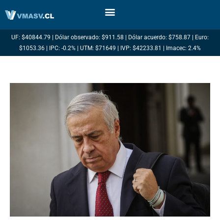
Ir
al
contenido
UF: $40844.79 | Dólar observado: $911.58 | Dólar acuerdo: $758.87 | Euro:
$1053.36 | IPC: -0.2% | UTM: $71649 | IVP: $42233.81 | Imacec: 2.4%