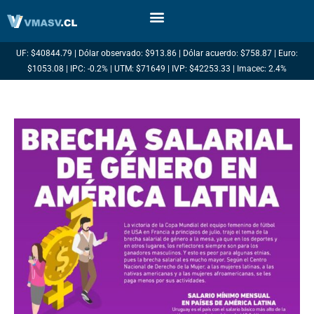
Ir
al
contenido
UF: $40844.79 | Dólar observado: $913.86 | Dólar acuerdo: $758.87 | Euro:
$1053.08 | IPC: -0.2% | UTM: $71649 | IVP: $42253.33 | Imacec: 2.4%