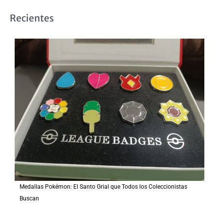
s
Recientes
c
a
r
p
o
r
:
Medallas Pokémon: El Santo Grial que Todos los Coleccionistas
Buscan