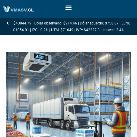
Ir
al
contenido
UF: $40844.79 | Dólar observado: $914.46 | Dólar acuerdo: $758.87 | Euro:
$1054.01 | IPC: -0.2% | UTM: $71649 | IVP: $42227.3 | Imacec: 2.4%