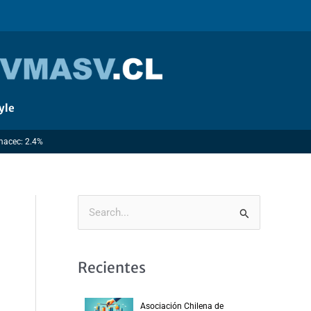
yle
Imacec: 2.4%
B
u
s
Recientes
c
a
Asociación Chilena de