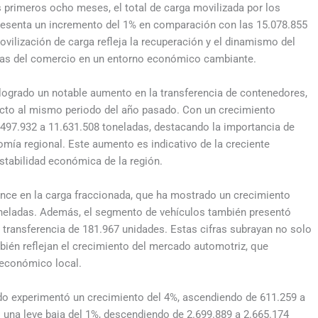
s primeros ocho meses, el total de carga movilizada por los
presenta un incremento del 1% en comparación con las 15.078.855
vilización de carga refleja la recuperación y el dinamismo del
cias del comercio en un entorno económico cambiante.
 logrado un notable aumento en la transferencia de contenedores,
cto al mismo periodo del año pasado. Con un crecimiento
1.497.932 a 11.631.508 toneladas, destacando la importancia de
mía regional. Este aumento es indicativo de la creciente
stabilidad económica de la región.
nce en la carga fraccionada, que ha mostrado un crecimiento
oneladas. Además, el segmento de vehículos también presentó
a transferencia de 181.967 unidades. Estas cifras subrayan no solo
ién reflejan el crecimiento del mercado automotriz, que
 económico local.
quido experimentó un crecimiento del 4%, ascendiendo de 611.259 a
ó una leve baja del 1%, descendiendo de 2.699.889 a 2.665.174