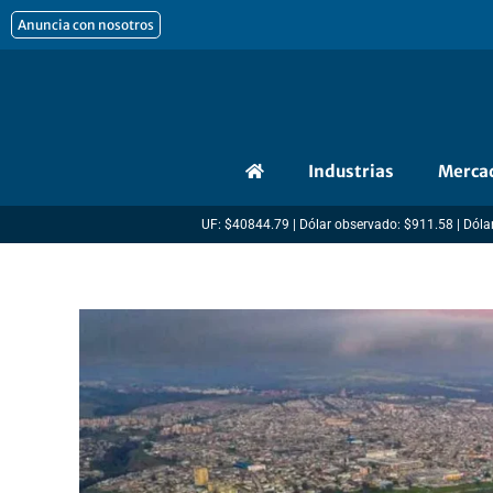
Ir
Anuncia con nosotros
al
contenido
Industrias
Merca
UF: $40844.79 | Dólar observado: $911.58 | Dólar