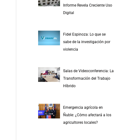
r
Informe Revela Creciente Uso
p
Digital
o
r
Fidel Espinoza: Lo que se
:
sabe de la investigación por
violencia
Salas de Videoconferencia: La
Transformación del Trabajo
Híbrido
Emergencia agrícola en
Ñuble: ¿Cómo afectará a los
agricultores locales?