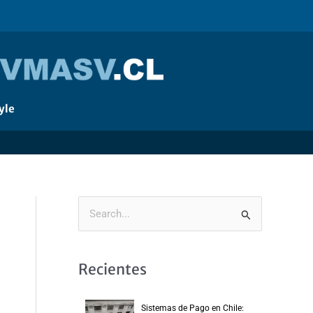
yle
B
u
s
Recientes
c
a
Sistemas de Pago en Chile: