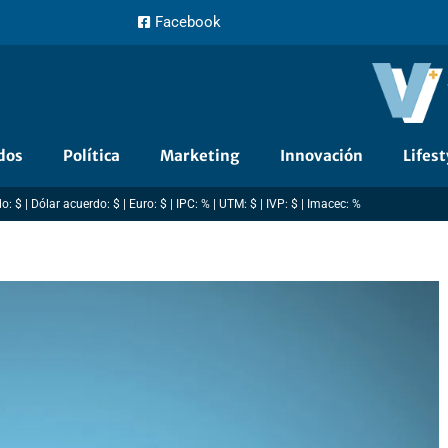
Facebook
dos
Política
Marketing
Innovación
Lifest
: $ | Dólar acuerdo: $ | Euro: $ | IPC: % | UTM: $ | IVP: $ | Imacec: %