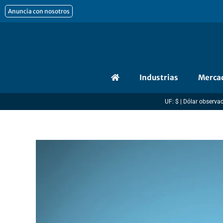
Ir
Anuncia con nosotros
al
contenido
Industrias
Merca
UF: $ | Dólar observado