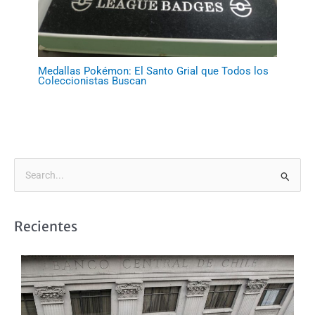
Medallas Pokémon: El Santo Grial que Todos los
Coleccionistas Buscan
B
u
s
Recientes
c
a
r
p
o