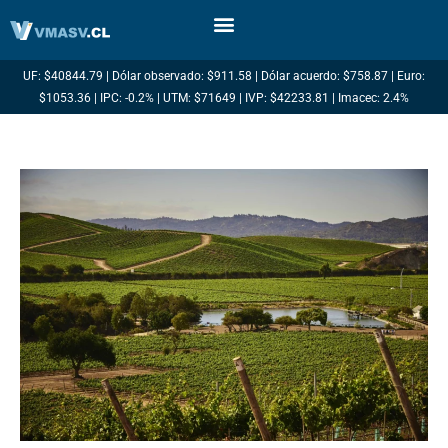
Ir
al
contenido
UF: $40844.79 | Dólar observado: $911.58 | Dólar acuerdo: $758.87 | Euro:
$1053.36 | IPC: -0.2% | UTM: $71649 | IVP: $42233.81 | Imacec: 2.4%