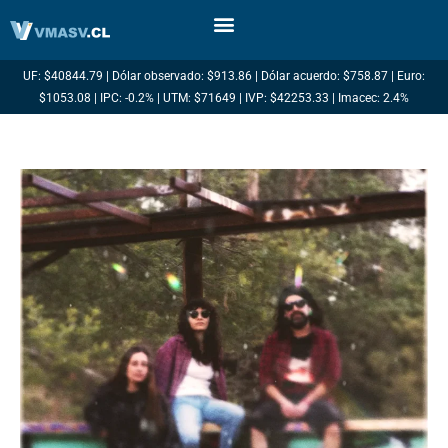
Ir
al
contenido
UF: $40844.79 | Dólar observado: $913.86 | Dólar acuerdo: $758.87 | Euro:
$1053.08 | IPC: -0.2% | UTM: $71649 | IVP: $42253.33 | Imacec: 2.4%