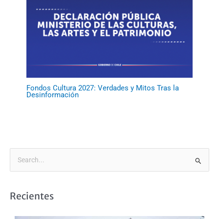
Fondos Cultura 2027: Verdades y Mitos Tras la
Desinformación
B
u
s
Recientes
c
a