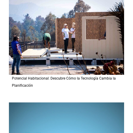
r
p
o
r
:
Potencial Habitacional: Descubre Cómo la Tecnología Cambia la
Planificación