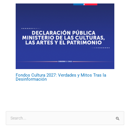
Fondos Cultura 2027: Verdades y Mitos Tras la
Desinformación
B
u