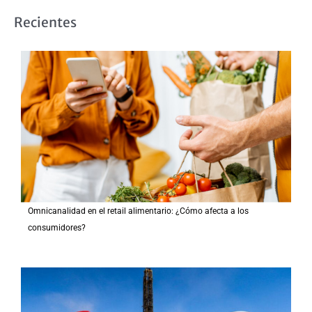
s
Recientes
c
a
r
p
o
r
:
Omnicanalidad en el retail alimentario: ¿Cómo afecta a los
consumidores?