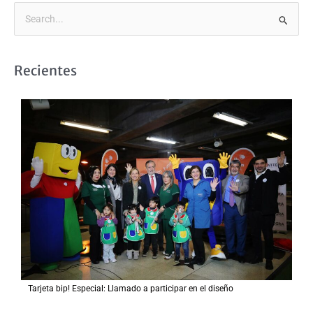
B
u
s
Recientes
c
a
r
p
o
r
:
Tarjeta bip! Especial: Llamado a participar en el diseño