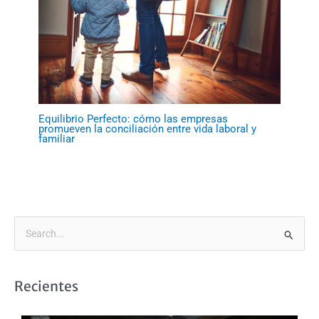
Equilibrio Perfecto: cómo las empresas
promueven la conciliación entre vida laboral y
familiar
B
u
s
Recientes
c
a