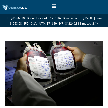
Ir
al
contenido
UF: $40844.79 | Dólar observado: $913.86 | Dólar acuerdo: $758.87 | Euro:
$1053.08 | IPC: -0.2% | UTM: $71649 | IVP: $42240.31 | Imacec: 2.4%