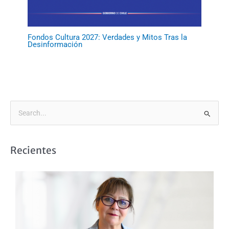
Fondos Cultura 2027: Verdades y Mitos Tras la
Desinformación
B
u
s
Recientes
c
a
r
p
o
r