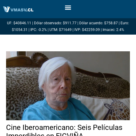
Ir
al
contenido
UF: $40846.11 | Dólar observado: $911.77 | Dólar acuerdo: $758.87 | Euro:
$1054.31 | IPC: -0.2% | UTM: $71649 | IVP: $42259.09 | Imacec: 2.4%
Cine Iberoamericano: Seis Películas