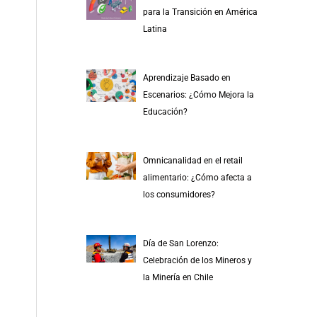
r
para la Transición en América
p
Latina
o
r
Aprendizaje Basado en
:
Escenarios: ¿Cómo Mejora la
Educación?
Omnicanalidad en el retail
alimentario: ¿Cómo afecta a
los consumidores?
Día de San Lorenzo:
Celebración de los Mineros y
la Minería en Chile