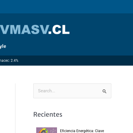
yle
Imacec: 2.4%
B
u
s
Recientes
c
a
Eficiencia Energética: Clave