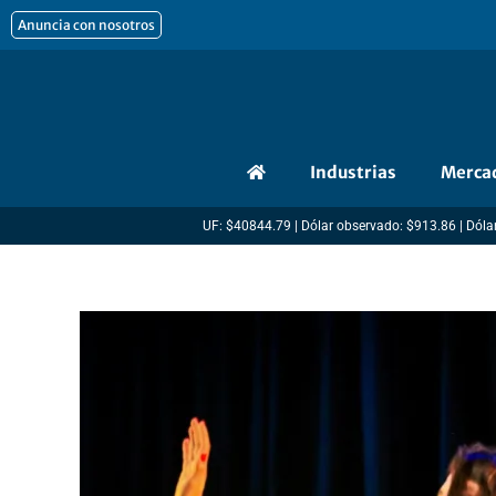
Ir
Anuncia con nosotros
al
contenido
Industrias
Merca
UF: $40844.79 | Dólar observado: $913.86 | Dólar