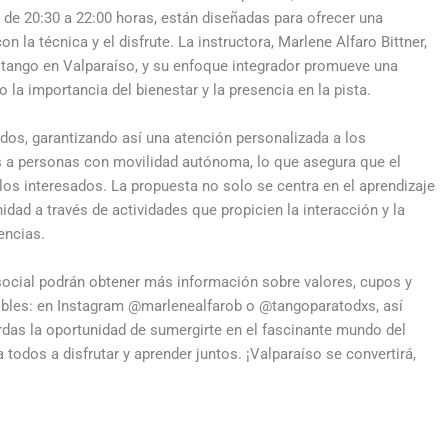
s de 20:30 a 22:00 horas, están diseñadas para ofrecer una
n la técnica y el disfrute. La instructora, Marlene Alfaro Bittner,
l tango en Valparaíso, y su enfoque integrador promueve una
o la importancia del bienestar y la presencia en la pista.
dos, garantizando así una atención personalizada a los
s a personas con movilidad autónoma, lo que asegura que el
os interesados. La propuesta no solo se centra en el aprendizaje
idad a través de actividades que propicien la interacción y la
encias.
 social podrán obtener más información sobre valores, cupos y
ibles: en Instagram @marlenealfarob o @tangoparatodxs, así
as la oportunidad de sumergirte en el fascinante mundo del
a todos a disfrutar y aprender juntos. ¡Valparaíso se convertirá,