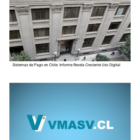
r
p
o
r
:
Sistemas de Pago en Chile: Informe Revela Creciente Uso Digital