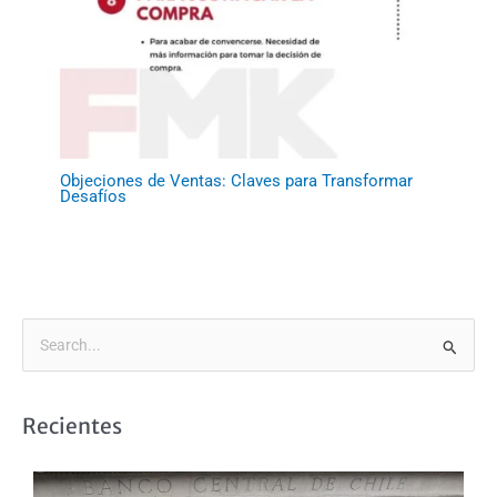
Objeciones de Ventas: Claves para Transformar
Desafíos
B
u
s
Recientes
c
a