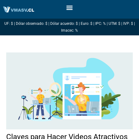
Ir
al
contenido
UF: $ | Dólar observado: $ | Dólar acuerdo: $ | Euro: $ | IPC: % | UTM: $ | IVP: $ |
Imacec: %
Claves para Hacer Videos Atractivos