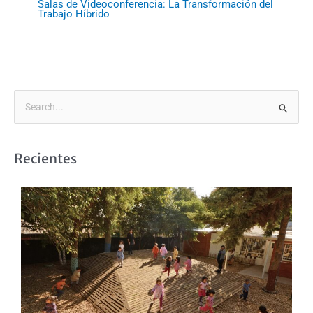
Salas de Videoconferencia: La Transformación del
Trabajo Híbrido
B
u
s
Recientes
c
a
r
p
o
r
: