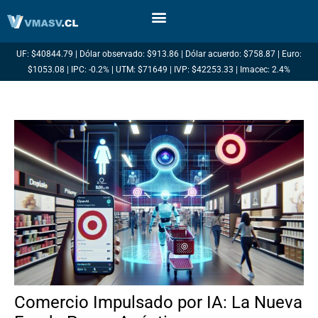
Ir
al
contenido
UF: $40844.79 | Dólar observado: $913.86 | Dólar acuerdo: $758.87 | Euro:
$1053.08 | IPC: -0.2% | UTM: $71649 | IVP: $42253.33 | Imacec: 2.4%
Comercio Impulsado por IA: La Nueva